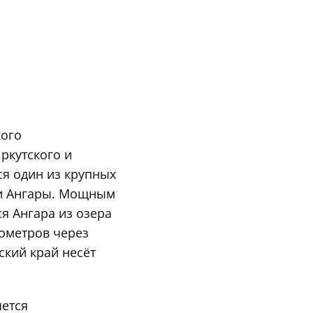
кого
ркутского и
я один из крупных
еки Ангары. Мощным
я Ангара из озера
лометров через
ский край несёт
яется