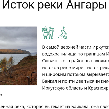
Исток реки Ангары
В самой верхней части Иркутс
водохранилища по границам И
Слюдянского районов находитс
истоков рек в мире - исток р
и широким потоком вырываетс
Байкал и почти две тысячи ки
Иркутскую область и Краснояр
ю.
енная река, которая вытекает из Байкала, она явл