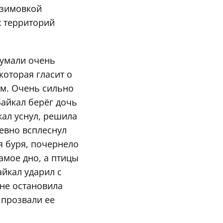
 зимовкой
х территорий
думали очень
которая гласит о
м. Очень сильно
Байкал берёг дочь
кал уснул, решила
евно всплеснул
я буря, почернело
амое дно, а птицы
айкал ударил с
 не остановила
 прозвали ее