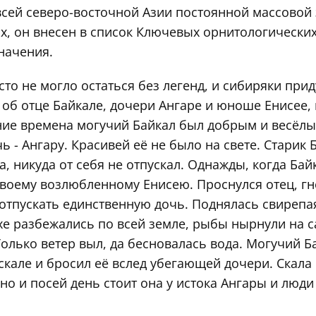
всей северо-восточной Азии постоянной массовой
, он внесен в список Ключевых орнитологически
начения.
сто не могло остаться без легенд, и сибиряки при
об отце Байкале, дочери Ангаре и юноше Енисее, 
ние времена могучий Байкал был добрым и весёлы
 - Ангару. Красивей её не было на свете. Старик 
, никуда от себя не отпускал. Однажды, когда Бай
своему возлюбленному Енисею. Проснулся отец, гн
 отпускать единственную дочь. Поднялась свирепа
ахе разбежались по всей земле, рыбы нырнули на с
Только ветер выл, да бесновалась вода. Могучий Б
скале и бросил её вслед убегающей дочери. Скала
но и посей день стоит она у истока Ангары и люди