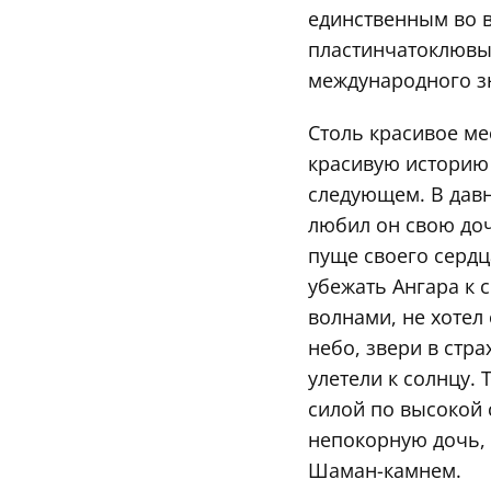
единственным во 
пластинчатоклювых
международного з
Столь красивое ме
красивую историю 
следующем. В дав
любил он свою дочь
пуще своего сердца
убежать Ангара к 
волнами, не хотел
небо, звери в стр
улетели к солнцу. 
силой по высокой 
непокорную дочь, 
Шаман-камнем.