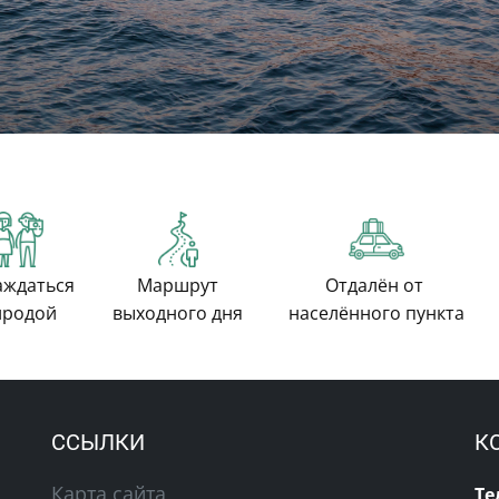
аждаться
Маршрут
Отдалён от
иродой
выходного дня
населённого пункта
ССЫЛКИ
К
Карта сайта
Те