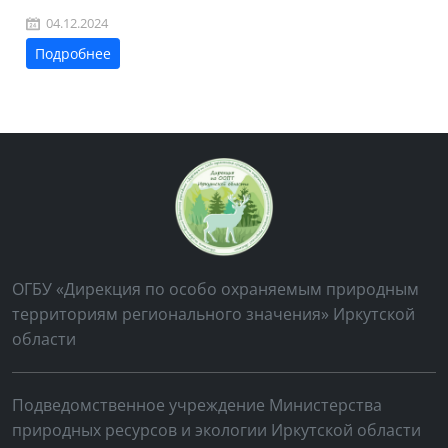
04.12.2024
Подробнее
ОГБУ «Дирекция по особо охраняемым природным
территориям регионального значения» Иркутской
области
Подведомственное учреждение Министерства
природных ресурсов и экологии Иркутской области