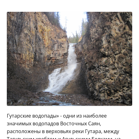
Гутарские водопады» - одни из наиболее
значимых водопадов Восточных Саян,
расположены в верховьях реки Гутара, между
Тагульским хребтом и Агульскими Белками, на