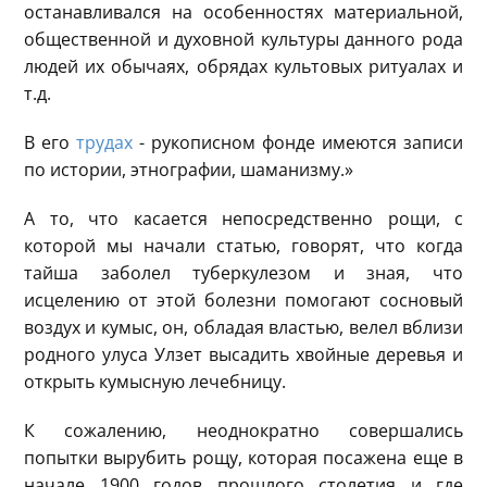
останавливался на особенностях материальной,
общественной и духовной культуры данного рода
людей их обычаях, обрядах культовых ритуалах и
т.д.
В его
трудах
- рукописном фонде имеются записи
по истории, этнографии, шаманизму.»
А то, что касается непосредственно рощи, с
которой мы начали статью, говорят, что когда
тайша заболел туберкулезом и зная, что
исцелению от этой болезни помогают сосновый
воздух и кумыс, он, обладая властью, велел вблизи
родного улуса Улзет высадить хвойные деревья и
открыть кумысную лечебницу.
К сожалению, неоднократно совершались
попытки вырубить рощу, которая посажена еще в
начале 1900 годов прошлого столетия и где