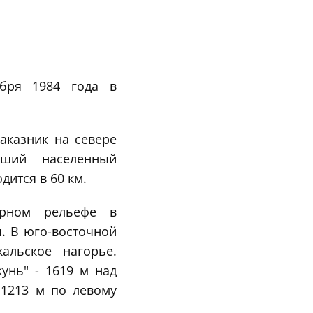
ября 1984 года в
аказник на севере
йший населенный
дится в 60 км.
орном рельефе в
. В юго-восточной
кальское нагорье.
унь" - 1619 м над
 1213 м по левому