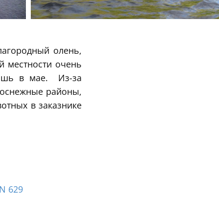
лагородный олень,
й местности очень
лишь в мае. Из-за
лоснежные районы,
вотных в заказнике
N 629