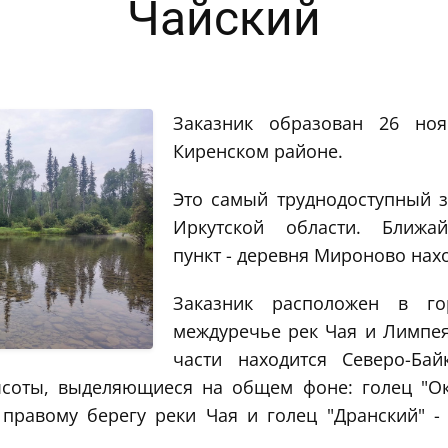
Чайский
Заказник образован 26 но
Киренском районе.
Это самый труднодоступный з
Иркутской области. Ближа
пункт - деревня Мироново нахо
Заказник расположен в г
междуречье рек Чая и Лимпея
части находится Северо-Бай
соты, выделяющиеся на общем фоне: голец "Ок
правому берегу реки Чая и голец "Дранский" -